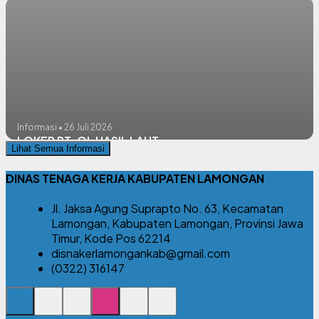
Informasi • 26 Juli 2026
LOKER PT. QL HASIL LAUT
Lihat Semua Informasi
DINAS TENAGA KERJA KABUPATEN LAMONGAN
Jl. Jaksa Agung Suprapto No. 63, Kecamatan
Lamongan, Kabupaten Lamongan, Provinsi Jawa
Timur, Kode Pos 62214
disnakerlamongankab@gmail.com
(0322) 316147