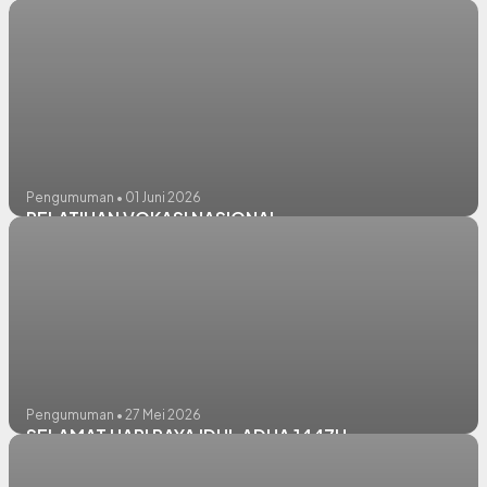
SELAMAT HARI LAHIR PANCASILA
Pengumuman • 01 Juni 2026
PELATIHAN VOKASI NASIONAL
Pengumuman • 27 Mei 2026
SELAMAT HARI RAYA IDUL ADHA 1447H