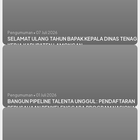
Pengumuman • 07 Juli 2026
SELAMAT ULANG TAHUN BAPAK KEPALA DINAS TENAG
KERJA KABUPATEN LAMONGAN
Pengumuman • 01 Juli 2026
BANGUN PIPELINE TALENTA UNGGUL: PENDAFTARAN
PERUSAHAAN PENYELENGGARA PROGRAM NASIONAL
PEMAGANGAN LULUSAN PERGURUAN TINGGI
ANGKATAN 2 TAHUN 2026 BATCH I, RESMI DIBUKA!