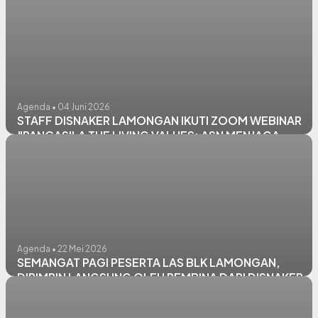
AKSI BERSIH LINGKUNGAN
Agenda • 04 Juni 2026
STAFF DISNAKER LAMONGAN IKUTI ZOOM WEBINAR
"PANCASILA THE LIVING VALUES: ASN MENJAGA
HARMONI, MENGUATKAN NEGERI"
Agenda • 22 Mei 2026
SEMANGAT PAGI PESERTA LAS BLK LAMONGAN,
DIPIMPIN LANGSUNG OLEH PEMBINA DARI DISNAKER
LAMONGAN