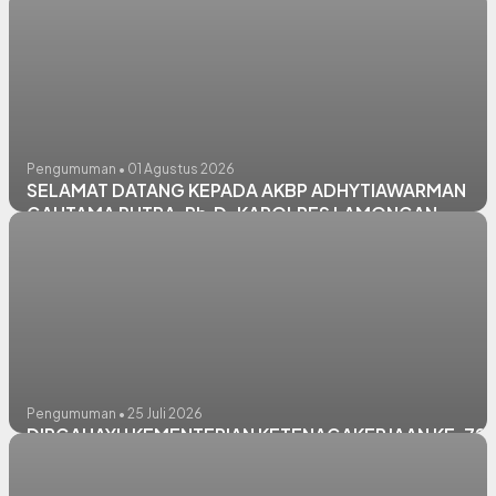
Pengumuman • 01 Agustus 2026
SELAMAT DATANG KEPADA AKBP ADHYTIAWARMAN
GAUTAMA PUTRA, Ph.D. KAPOLRES LAMONGAN
Pengumuman • 25 Juli 2026
DIRGAHAYU KEMENTERIAN KETENAGAKERJAAN KE-79