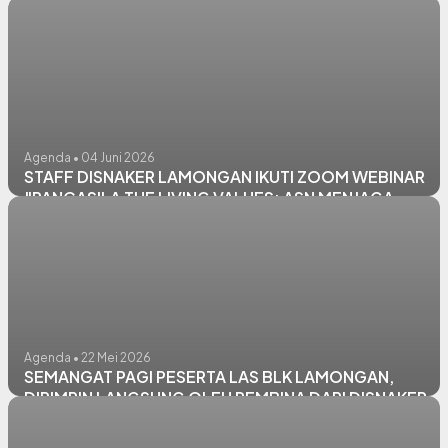
AKSI BERSIH LINGKUNGAN
Agenda • 04 Juni 2026
STAFF DISNAKER LAMONGAN IKUTI ZOOM WEBINAR
"PANCASILA THE LIVING VALUES: ASN MENJAGA
HARMONI, MENGUATKAN NEGERI"
Agenda • 22 Mei 2026
SEMANGAT PAGI PESERTA LAS BLK LAMONGAN,
DIPIMPIN LANGSUNG OLEH PEMBINA DARI DISNAKER
LAMONGAN