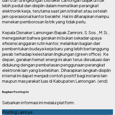
dan staf di lingkungan Disnaker Lamongan diajak untuk
lebih peduli dan disiplin dalam mematikan perangkat
elektronik kerja, terutama saat jam istirahat atau setelah
jam operasional kantor berakhir. Hal ini diharapkan mampu
menekan pemborosan listrik yang tidak perlu.
Kepala Disnaker Lamongan Bapak Zamroni, S.Sos., M.Si.,
menegaskan bahwa gerakan ini bukan sekadar upaya
efisiensi anggaran rutin kantor, melainkan bagian dari
pembentukan budaya kerja baru yang lebih bertanggung
jawab terhadap kelestarian lingkungan (green office). Ke
depan, gerakan hemat energi ini akan terus dievaluasi dan
didukung dengan pembatasan penggunaan perangkat
elektronik lain yang berlebihan. Diharapkan langkah disiplin
internal ini dapat menjadi contoh positif bagi instansi lain
maupun masyarakat luas di Kabupaten Lamongan. (end)
Bagikan Posting Ini
Sebarkan informasi ini melalui platform:
Posting Lainnya