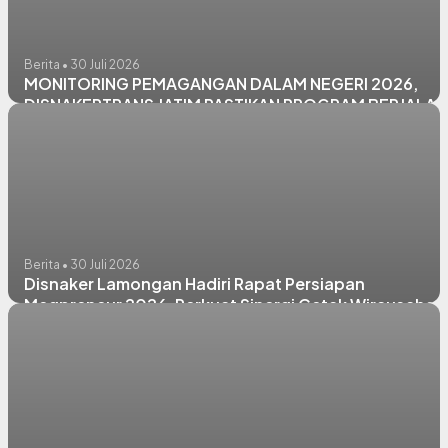
Berita • 30 Juli 2026
MONITORING PEMAGANGAN DALAM NEGERI 2026,
DISNAKERTRANS JATIM PASTIKAN PROGRAM BERJALAN
OPTIMAL DI CV. HERI MOTOR LAMONGAN
Berita • 30 Juli 2026
Disnaker Lamongan Hadiri Rapat Persiapan
Megpreneur 2026, Perkuat Sinergi Cetak Wirausaha
Muda Berkualitas