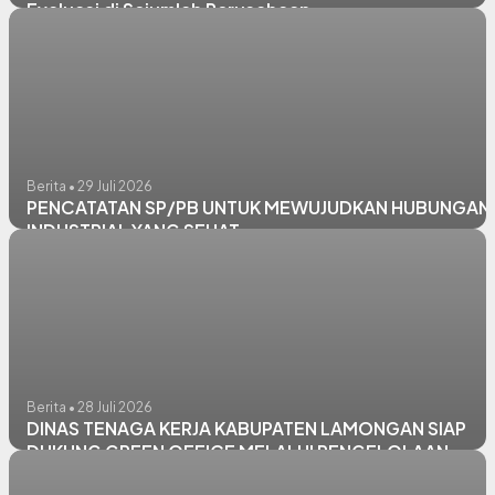
Evaluasi di Sejumlah Perusahaan
Berita • 29 Juli 2026
PENCATATAN SP/PB UNTUK MEWUJUDKAN HUBUNGAN
INDUSTRIAL YANG SEHAT
Berita • 28 Juli 2026
DINAS TENAGA KERJA KABUPATEN LAMONGAN SIAP
DUKUNG GREEN OFFICE MELALUI PENGELOLAAN
SAMPAH SESUAI JENISNYA