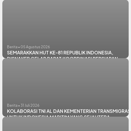
Berita • 05 Agustus 2026
SEMARAKKAN HUT KE-81 REPUBLIK INDONESIA,
DISNAKER GELAR RAPAT KOORDINASI PERSIAPAN
PERLOMBAAN INTERNAL PEGAWAI
Berita • 31 Juli 2026
KOLABORASI TNI AL DAN KEMENTERIAN TRANSMIGRAS
UNTUK INDONESIA MARITIM YANG SEJAHTERA