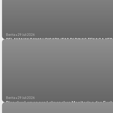
Berita • 29 Juli 2026
PELAYANAN RAMAH DISABILITAS DI DINAS TENAGA K
Berita • 29 Juli 2026
Disnaker Lamongan Laksanakan Monitoring dan Evalu