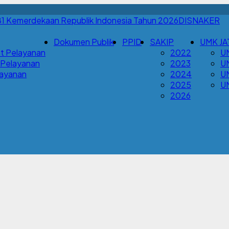
DISNAKER
Dokumen Publik
PPID
SAKIP
UMK JA
t Pelayanan
2022
U
 Pelayanan
2023
U
Layanan
2024
U
2025
U
2026