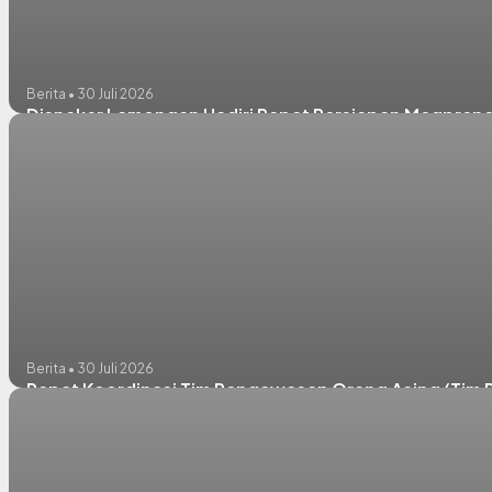
Berita • 30 Juli 2026
Disnaker Lamongan Hadiri Rapat Persiapan Megpreneu
Berita • 30 Juli 2026
Rapat Koordinasi Tim Pengawasan Orang Asing (Tim