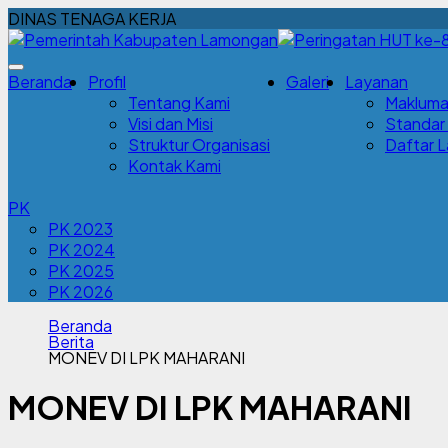
DINAS TENAGA KERJA
Beranda
Profil
Galeri
Layanan
Tentang Kami
Makluma
Visi dan Misi
Standar
Struktur Organisasi
Daftar 
Kontak Kami
PK
PK 2023
PK 2024
PK 2025
PK 2026
Beranda
Berita
MONEV DI LPK MAHARANI
MONEV DI LPK MAHARANI