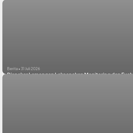
KOLABORASI TNI AL DAN KEMENTERIAN TRANSMIGRASI
Berita • 31 Juli 2026
Disnaker Lamongan Laksanakan Monitoring dan Evalu