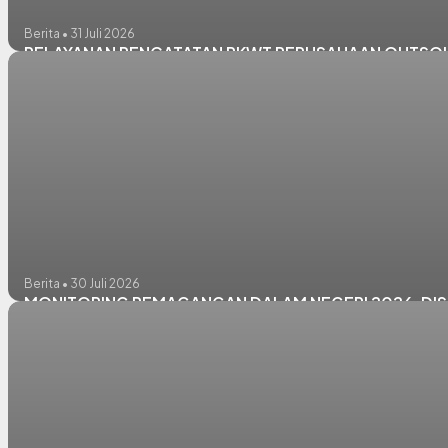
Berita • 31 Juli 2026
PELAYANAN PENCATATAN PKWT PERUSAHAAN OUTSO
Berita • 30 Juli 2026
MONITORING PEMAGANGAN DALAM NEGERI 2026, DIS