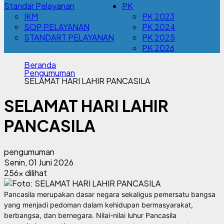
Standar Pelayanan
PK
IKM
PK 2023
SOP PELAYANAN
PK 2024
STANDART PELAYANAN
PK 2025
PK 2026
Beranda
Pengumuman
SELAMAT HARI LAHIR PANCASILA
SELAMAT HARI LAHIR
PANCASILA
pengumuman
Senin, 01 Juni 2026
256x dilihat
Pancasila merupakan dasar negara sekaligus pemersatu bangsa
yang menjadi pedoman dalam kehidupan bermasyarakat,
berbangsa, dan bernegara. Nilai-nilai luhur Pancasila