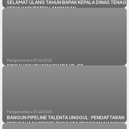
SELAMAT ULANG TAHUN BAPAK KEPALA DINAS TENAG
KERJA KABUPATEN LAMONGAN
Pengumuman • 01 Juli 2026
DIRGAHAYU BHAYANGKARA KE-80
Pengumuman • 01 Juli 2026
BANGUN PIPELINE TALENTA UNGGUL: PENDAFTARAN
PERUSAHAAN PENYELENGGARA PROGRAM NASIONAL