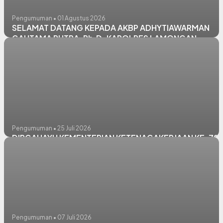
Pengumuman • 01 Agustus 2026
SELAMAT DATANG KEPADA AKBP ADHYTIAWARMAN
GAUTAMA PUTRA, Ph.D. KAPOLRES LAMONGAN
Pengumuman • 25 Juli 2026
DIRGAHAYU KEMENTERIAN KETENAGAKERJAAN KE-79
Pengumuman • 07 Juli 2026