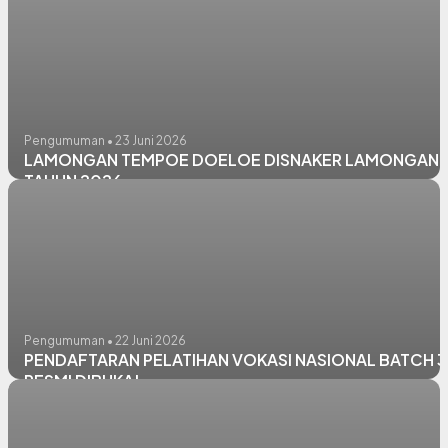
PEMAGANGAN LULUSAN PERGURUAN TINGGI
ANGKATAN 2 TAHUN 2026 BATCH I, RESMI DIBUKA!
Pengumuman • 23 Juni 2026
LAMONGAN TEMPOE DOELOE DISNAKER LAMONGAN
TAHUN 2026
Pengumuman • 22 Juni 2026
PENDAFTARAN PELATIHAN VOKASI NASIONAL BATCH 3
RESMI DIBUKA!