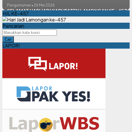
Pengumuman • 26 Mei 2026
SELAMAT HARI JADI KABUPATEN LAMONGAN KE -457
HJL KE-457
Pencarian
Cari
LAPOR!