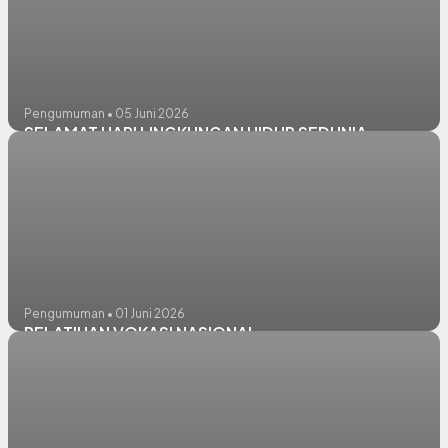
Pengumuman • 05 Juni 2026
SELAMAT HARI LINGKUNGAN HIDUP SEDUNIA
Pengumuman • 01 Juni 2026
PELATIHAN VOKASI NASIONAL